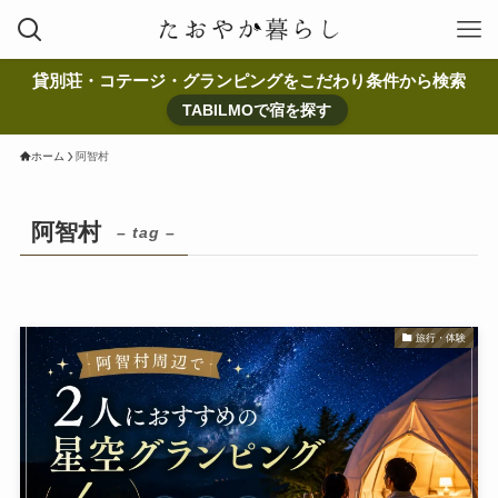
貸別荘・コテージ・グランピングをこだわり条件から検索
TABILMOで宿を探す
ホーム
阿智村
阿智村
– tag –
旅行・体験