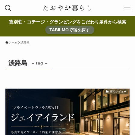
貸別荘・コテージ・グランピングをこだわり条件から検索
TABILMOで宿を探す
ホーム
淡路島
淡路島
– tag –
宿泊レビュー