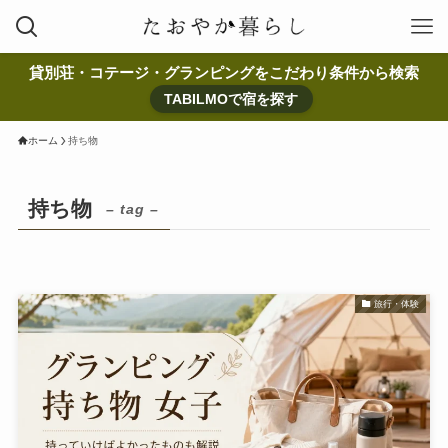
貸別荘・コテージ・グランピングをこだわり条件から検索
TABILMOで宿を探す
ホーム
持ち物
持ち物
– tag –
旅行・体験