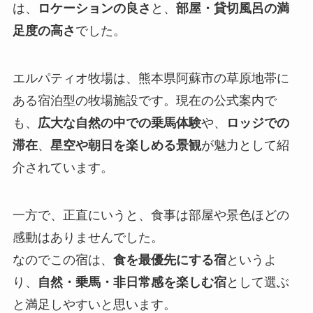
は、
ロケーションの良さ
と、
部屋・貸切風呂の満
足度の高さ
でした。
エルパティオ牧場は、熊本県阿蘇市の草原地帯に
ある宿泊型の牧場施設です。現在の公式案内で
も、
広大な自然の中での乗馬体験
や、
ロッジでの
滞在
、
星空や朝日を楽しめる景観
が魅力として紹
介されています。
一方で、正直にいうと、食事は部屋や景色ほどの
感動はありませんでした。
なのでこの宿は、
食を最優先にする宿
というよ
り、
自然・乗馬・非日常感を楽しむ宿
として選ぶ
と満足しやすいと思います。