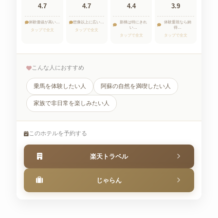
4.7
4.7
4.4
3.9
体験価値が高い…
想像以上に広い…
新棟は特にきれ
体験重視なら納
い…
得…
タップで全文
タップで全文
タップで全文
タップで全文
こんな人におすすめ
乗馬を体験したい人
阿蘇の自然を満喫したい人
家族で非日常を楽しみたい人
このホテルを予約する
楽天トラベル
じゃらん