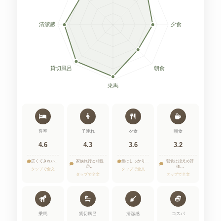
客室
子連れ
夕食
朝食
4.6
4.3
3.6
3.2
広くてきれい…
家族旅行と相性
量はしっかり…
朝食は控えめ評
◎…
価…
タップで全文
タップで全文
タップで全文
タップで全文
乗馬
貸切風呂
清潔感
コスパ