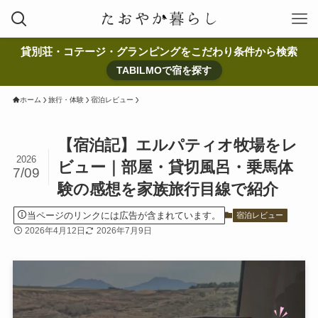
貸別荘・コテージ・グランピングをこだわり条件から検索
TABILMOで宿を探す
ホーム
旅行・体験
宿泊レビュー
【宿泊記】エルパティオ牧場をレ
2026
ビュー｜部屋・貸切風呂・乗馬体
7/09
験の感想を家族旅行目線で紹介
当ページのリンクには広告が含まれています。
宿泊レビュー
2026年4月12日
2026年7月9日