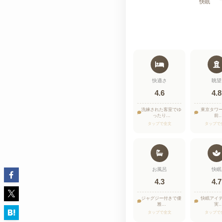
快適さ
眺望
4.6
4.8
洗練された客室でゆ
東京タワ
ったり…
前
タップで全文
タップで
お風呂
快眠
4.3
4.7
ジャグジー付きで優
快眠アイ
雅…
実
タップで全文
タップで