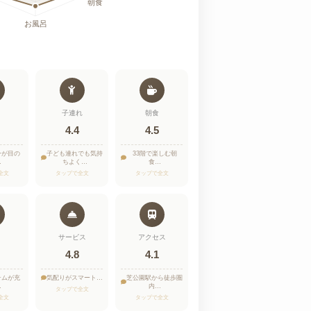
子連れ
朝食
4.4
4.5
ーが目の
子ども連れでも気持
33階で楽しむ朝
…
ちよく…
食…
全文
タップで全文
タップで全文
サービス
アクセス
4.8
4.1
テムが充
気配りがスマート…
芝公園駅から徒歩圏
…
内…
タップで全文
全文
タップで全文